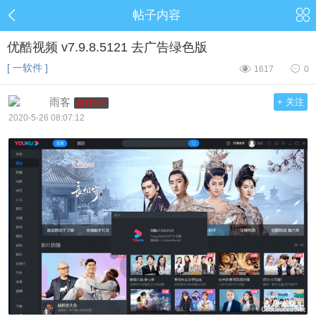


帖子内容
优酷视频 v7.9.8.5121 去广告绿色版
[ 一软件 ]


1617
0
雨客
+ 关注
首席VIP
2020-5-26 08:07:12