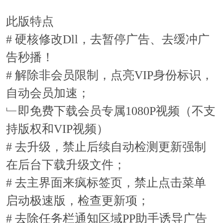
此版特点
# 硬核修改Dll，去暂停广告、去缓冲广
告秒播！
# 解除非会员限制，点亮VIP身份标识，
自动会员加速；
﹂即免费下载会员专属1080P视频（不支
持版权和VIP视频）
# 去升级，禁止后续自动检测更新强制
在后台下载升级文件；
# 去主界面来疯标签页，禁止点击菜单
启动极速版，检查更新项；
# 去除任务栏通知区域PP助手诱导广告